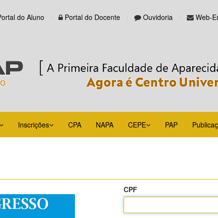
Portal do Aluno
Portal do Docente
Ouvidoria
Web-Em
Inscrições
CPA
NAPA
CEPE
PAP
Publica
CPF