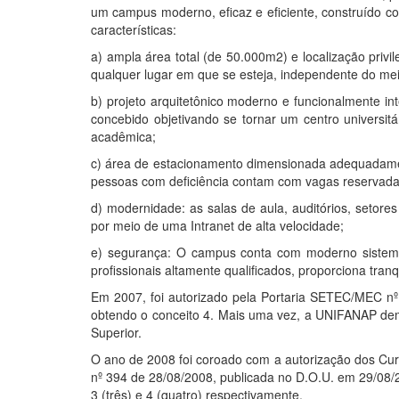
um campus moderno, eficaz e eficiente, construído co
características:
a) ampla área total (de 50.000m2) e localização privi
qualquer lugar em que se esteja, independente do meio
b) projeto arquitetônico moderno e funcionalmente in
concebido objetivando se tornar um centro universit
acadêmica;
c) área de estacionamento dimensionada adequadament
pessoas com deficiência contam com vagas reservadas
d) modernidade: as salas de aula, auditórios, setore
por meio de uma Intranet de alta velocidade;
e) segurança: O campus conta com moderno sistema 
profissionais altamente qualificados, proporciona tra
Em 2007, foi autorizado pela Portaria SETEC/MEC nº
obtendo o conceito 4. Mais uma vez, a
UNIFANAP
de
Superior.
O ano de 2008 foi coroado com a autorização dos Cu
nº 394 de 28/08/2008, publicada no D.O.U. em 29/08/
3 (três) e 4 (quatro) respectivamente.