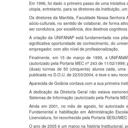
Em 1996, foi dado o primeiro passo de uma iniciativa 
utopia, entretanto, para os diretores da Instituição, 
Os diretores da Mantida, Faculdade Nossa Senhora 
sócio-culturais, no sentido de colaborar, de forma at
ser condutora, por excelência, dos destinos cognitivos 
A criação da
UNIFANAP
está fundamentada nos pila
significativa oportunidade de conhecimento, do uni
empregador, com alto nível de profissionalização.
Finalmente, em 15 de março de 1999, a
UNIFANA
(autorizado pela Portaria MEC nº 243 de 11/02/1999; 
(duas) turmas de 50 (cinquenta) alunos cada, uma
publicada no D.O.U. de 22/03/2004, e teve o seu rec
Aparecida de Goiânia contava com a sua primeira insti
A dedicação da Diretoria Geral não estava esmorec
Sistemas de Informação (autorizado pela Portaria ME
Ainda em 2001, no mês de agosto, foi autorizado e 
Fundamental e habilitação em Administração Escola
Licenciatura, foi reconhecido pela Portaria SESU/ME
O ano de 2005 é um marco na história Institucional, 