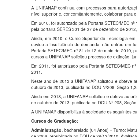
A
UNIFANAP
continua com processos para autorizaç
nível superior e, concomitantemente, colaborar para 
Em 2010, foi autorizado pela Portaria SETEC/MEC nº 
pela portaria SERES 301 de 27 de dezembro de 2012
Ainda, em 2010, o Curso Superior de Tecnologia em 
devido a insuficiência de demanda, não entrou em 
Portaria SETEC/MEC nº 81 de 12 de maio de 2010, pub
cursos a
UNIFANAP
solicitou processo de extinção, j
Em 2011, foi autorizado pela Portaria SETEC/MEC nº 
2011.
Neste ano de 2013 a
UNIFANAP
solicitou e obteve 
outubro de 2013, publicada no DOU Nº208, Seção 1,2
Ainda em 2013, a
UNIFANAP
solicitou e obteve auto
de outubro de 2013, publicada no DOU Nº 208, Seção 
A
UNIFANAP
disponibiliza à sociedade os seguintes c
Cursos de Graduação:
Administração:
bacharelado (04 Anos) – Turno: Matu
de 2006, republicada no DOU de 29/12/2010. Avalia