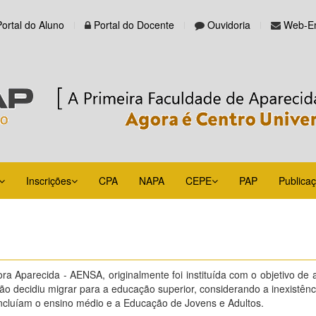
Portal do Aluno
Portal do Docente
Ouvidoria
Web-Em
Inscrições
CPA
NAPA
CEPE
PAP
Publica
 Aparecida - AENSA, originalmente foi instituída com o objetivo de a
ição decidiu migrar para a educação superior, considerando a inexistê
ncluíam o ensino médio e a Educação de Jovens e Adultos.