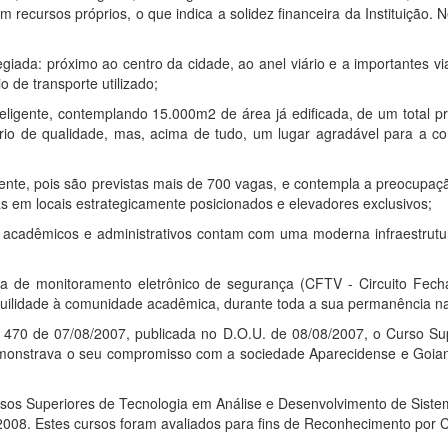
m recursos próprios, o que indica a solidez financeira da Instituição
legiada: próximo ao centro da cidade, ao anel viário e a importantes v
 de transporte utilizado;
teligente, contemplando 15.000m2 de área já edificada, de um total pr
ário de qualidade, mas, acima de tudo, um lugar agradável para a c
e, pois são previstas mais de 700 vagas, e contempla a preocupação
 em locais estrategicamente posicionados e elevadores exclusivos;
s acadêmicos e administrativos contam com uma moderna infraestrutur
de monitoramento eletrônico de segurança (CFTV - Circuito Fechad
nquilidade à comunidade acadêmica, durante toda a sua permanência na 
 470 de 07/08/2007, publicada no D.O.U. de 08/08/2007, o Curso Su
monstrava o seu compromisso com a sociedade Aparecidense e Goiana,
rsos Superiores de Tecnologia em Análise e Desenvolvimento de Sis
2008. Estes cursos foram avaliados para fins de Reconhecimento por