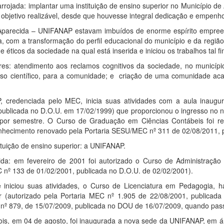
arrojada: implantar uma instituição de ensino superior no Município de
um objetivo realizável, desde que houvesse integral dedicação e empenho 
Aparecida –
UNIFANAP
estavam imbuídos de enorme espírito empreen
iva, com a transformação do perfil educacional do município e da regi
e éticos da sociedade na qual está inserida e iniciou os trabalhos tal fi
res: atendimento aos reclamos cognitivos da sociedade, no municípi
verso científico, para a comunidade; e criação de uma comunidade 
P
, credenciada pelo MEC, inicia suas atividades com a aula inaug
publicada no D.O.U. em 17/02/1999) que proporcionou o ingresso no n
 por semestre. O Curso de Graduação em Ciências Contábeis foi re
onhecimento renovado pela Portaria SESU/MEC nº 311 de 02/08/2011, 
tuição de ensino superior: a
UNIFANAP
.
ida: em fevereiro de 2001 foi autorizado o Curso de Administração
C nº 133 de 01/02/2001, publicada no D.O.U. de 02/02/2001).
iniciou suas atividades, o Curso de Licenciatura em Pedagogia, ha
r (autorizado pela Portaria MEC nº 1.905 de 22/08/2001, publica
C nº 879, de 15/07/2009, publicada no DOU de 16/07/2009, quando pas
pois, em 04 de agosto, foi inaugurada a nova sede da
UNIFANAP
, em á