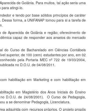
 Aparecida de Goiânia. Para muitos, tal ação seria uma
para atingi-lo.
dedor e tendo por base sólidos princípios de caráter
ão. Dessa forma, a
UNIFANAP
tomou para si a tarefa de
m.
o de Aparecida de Goiânia e região; oferecimento de
acadêmica capaz de responder aos anseios do mercado
ural do Curso de Bacharelado em Ciências Contábeis
ível superior, de 100 (cem) estudantes por ano, em 02
conhecido pela Portaria MEC nº 722 de 19/03/2004,
publicada no D.O.U. de 04/08/2011.
 com habilitação em Marketing e com habilitação em
bilitação em Magistério dos Anos Iniciais do Ensino
da no D.O.U. de 24/08/2001). O Curso de Pedagogia,
sou a se denominar Pedagogia, Licenciatura.
rea adquirida com recursos próprios. O projeto propôs