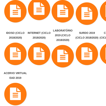
LABORATÓRIO
IDOSO (CICLO
INTERNET (CICLO
SURDO 2019
C
2019 (CICLO
2018/2020)
2018/2020)
(CICLO 2018/2020)
(CIC
2018/2020)
ACERVO VIRTUAL
EAD 2019